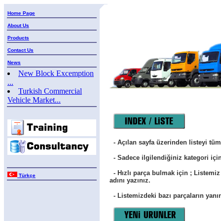
Home Page
About Us
Products
Contact Us
News
New Block Excemption
...
Turkish Commercial
Vehicle Market...
- Açılan sayfa üzerinden listeyi tüm
- Sadece ilgilendiğiniz kategori için i
- Hızlı parça bulmak için ; Listemi
Türkçe
adını yazınız.
- Listemizdeki bazı parçaların yanın